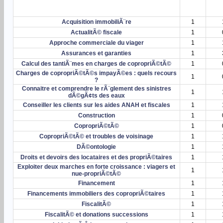
Intitulé de la formation
A
en jours
Acquisition immobiliÃ¨re
1
ActualitÃ© fiscale
1
Approche commerciale du viager
1
Assurances et garanties
1
Calcul des tantiÃ¨mes en charges de copropriÃ©tÃ©
1
Charges de copropriÃ©tÃ©s impayÃ©es : quels recours
1
?
Connaitre et comprendre le rÃ¨glement des sinistres
1
dÃ©gÃ¢ts des eaux
Conseiller les clients sur les aides ANAH et fiscales
1
Construction
1
CopropriÃ©tÃ©
1
CopropriÃ©tÃ© et troubles de voisinage
1
DÃ©ontologie
1
Droits et devoirs des locataires et des propriÃ©taires
1
Exploiter deux marches en forte croissance : viagers et
1
nue-propriÃ©tÃ©
Financement
1
Financements immobiliers des copropriÃ©taires
1
FiscalitÃ©
1
FiscalitÃ© et donations successions
1