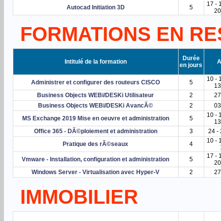
17 - 
Autocad Initiation 3D
5
20
FORMATIONS EN R
Durée
Intitulé de la formation
A
en jours
10 - 
Administrer et configurer des routeurs CISCO
5
13
Business Objects WEBi/DESKi Utilisateur
2
27
Business Objects WEBi/DESKi AvancÃ©
2
03
10 - 
MS Exchange 2019 Mise en oeuvre et administration
5
13
Office 365 - DÃ©ploiement et administration
3
24 -
10 - 
Pratique des rÃ©seaux
4
17 - 
Vmware - Installation, configuration et administration
5
20
Windows Server - Virtualisation avec Hyper-V
2
27
IMMOBILIER
Durée