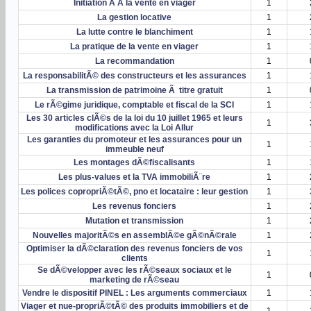
Initiation Ã Â la vente en viager
1
La gestion locative
1
La lutte contre le blanchiment
1
La pratique de la vente en viager
1
La recommandation
1
La responsabilitÃ© des constructeurs et les assurances
1
La transmission de patrimoine Ã titre gratuit
1
Le rÃ©gime juridique, comptable et fiscal de la SCI
1
Les 30 articles clÃ©s de la loi du 10 juillet 1965 et leurs
1
modifications avec la Loi Allur
Les garanties du promoteur et les assurances pour un
1
immeuble neuf
Les montages dÃ©fiscalisants
1
Les plus-values et la TVA immobiliÃ¨re
1
Les polices copropriÃ©tÃ©, pno et locataire : leur gestion
1
Les revenus fonciers
1
Mutation et transmission
1
Nouvelles majoritÃ©s en assemblÃ©e gÃ©nÃ©rale
1
Optimiser la dÃ©claration des revenus fonciers de vos
1
clients
Se dÃ©velopper avec les rÃ©seaux sociaux et le
1
marketing de rÃ©seau
Vendre le dispositif PINEL : Les arguments commerciaux
1
Viager et nue-propriÃ©tÃ© des produits immobiliers et de
1