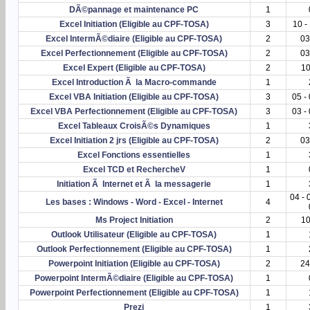
DÃ©pannage et maintenance PC
1
Excel Initiation (Eligible au CPF-TOSA)
3
10 -
Excel IntermÃ©diaire (Eligible au CPF-TOSA)
2
03
Excel Perfectionnement (Eligible au CPF-TOSA)
2
03
Excel Expert (Eligible au CPF-TOSA)
2
10
Excel Introduction Ã la Macro-commande
1
Excel VBA Initiation (Eligible au CPF-TOSA)
3
05 -
Excel VBA Perfectionnement (Eligible au CPF-TOSA)
3
03 -
Excel Tableaux CroisÃ©s Dynamiques
1
Excel Initiation 2 jrs (Eligible au CPF-TOSA)
2
03
Excel Fonctions essentielles
1
Excel TCD et RechercheV
1
Initiation Ã Internet et Ã la messagerie
1
04 - 
Les bases : Windows - Word - Excel - Internet
4
Ms Project Initiation
2
10
Outlook Utilisateur (Eligible au CPF-TOSA)
1
Outlook Perfectionnement (Eligible au CPF-TOSA)
1
Powerpoint Initiation (Eligible au CPF-TOSA)
2
24
Powerpoint IntermÃ©diaire (Eligible au CPF-TOSA)
1
Powerpoint Perfectionnement (Eligible au CPF-TOSA)
1
Prezi
1