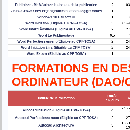
Publisher - MaÃ®triser les bases de la publication
2
03
Visio - CrÃ©er des organigrammes et des logigrammes
1
Windows 10 Utilisateur
1
Word Initiation (Eligible au CPF-TOSA)
3
05 -
Word IntermÃ©diaire (Eligible au CPF-TOSA)
2
27
Word Le Publipostage
0.5
Word Perfectionnement (Eligible au CPF-TOSA)
2
24
Word Initiation 2 jrs (Eligible au CPF-TOSA)
2
24
Word Expert (Eligible au CPF-TOSA)
1
FORMATIONS EN DE
ORDINATEUR (DAO/
Durée
Intitulé de la formation
A
en jours
24 - 
Autocad Initiation (Eligible au CPF-TOSA)
4
Autocad Perfectionnement (Eligible au CPF-TOSA)
2
27
10 - 
Autocad Architecture
5
13