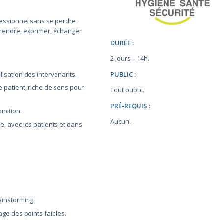
ofessionnel sans se perdre
endre, exprimer, échanger
DURÉE :
2 Jours – 14h.
PUBLIC :
lisation des intervenants.
patient, riche de sens pour
Tout public.
PRÉ-REQUIS :
onction.
Aucun.
le, avec les patients et dans
rainstorming
rage des points faibles.