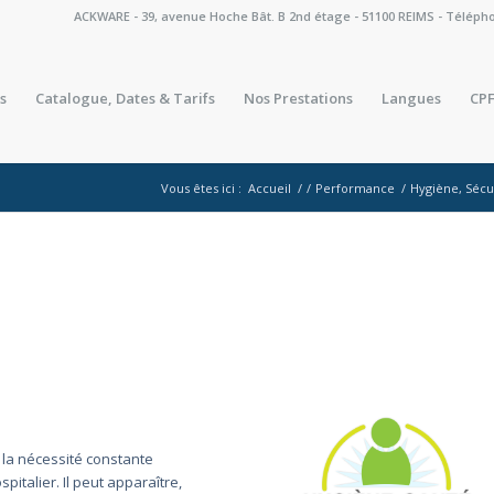
ACKWARE - 39, avenue Hoche Bât. B 2nd étage - 51100 REIMS - Téléphone 
s
Catalogue, Dates & Tarifs
Nos Prestations
Langues
CPF
Vous êtes ici :
Accueil
/
/
Performance
/
Hygiène, Sécu
 la nécessité constante
italier. Il peut apparaître,