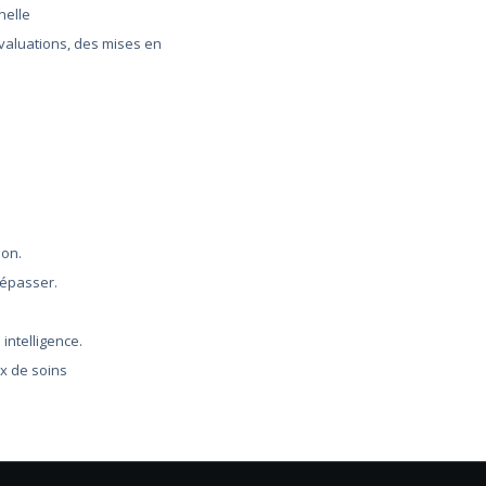
nelle
évaluations, des mises en
ion.
dépasser.
intelligence.
ux de soins