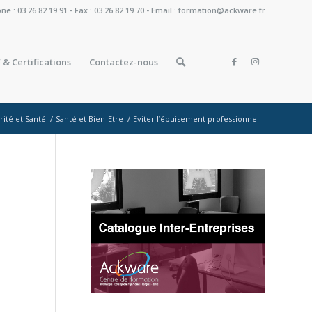
: 03.26.82.19.91 - Fax : 03.26.82.19.70 - Email : formation@ackware.fr
 & Certifications
Contactez-nous
rité et Santé
/
Santé et Bien-Etre
/
Eviter l’épuisement professionnel