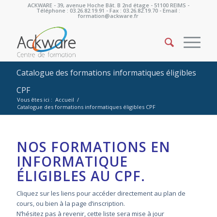
ACKWARE - 39, avenue Hoche Bât. B 2nd étage - 51100 REIMS -
Téléphone : 03.26.82.19.91 - Fax : 03.26.82.19.70 - Email :
formation@ackware.fr
Catalogue des formations informatiques éligibles
CPF
Vous êtes ici :
Accueil
/
Catalogue des formations informatiques éligibles CPF
NOS FORMATIONS EN
INFORMATIQUE
ÉLIGIBLES AU CPF.
Cliquez sur les liens pour accéder directement au plan de
cours, ou bien à la page d’inscription.
N’hésitez pas à revenir, cette liste sera mise à jour