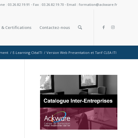
: 03.26.82.19.91 - Fax : 03.26.82.19.70 - Email : formation@ackware.fr
 & Certifications
Contactez-nous
ement
/
E-Learning CléaITI
/
Version Web Presentation et Tarif CLEA ITI