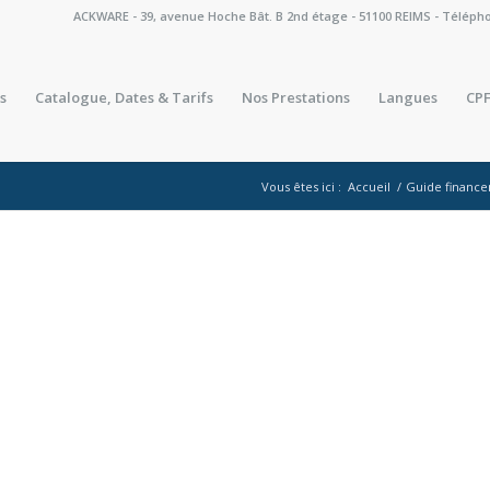
ACKWARE - 39, avenue Hoche Bât. B 2nd étage - 51100 REIMS - Téléphone 
s
Catalogue, Dates & Tarifs
Nos Prestations
Langues
CPF
Vous êtes ici :
Accueil
/
Guide financ