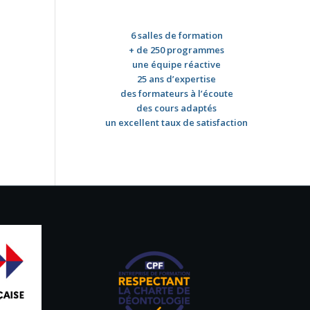
6 salles de formation
+ de 250 programmes
une équipe réactive
25 ans d’expertise
des formateurs à l’écoute
des cours adaptés
un excellent taux de satisfaction