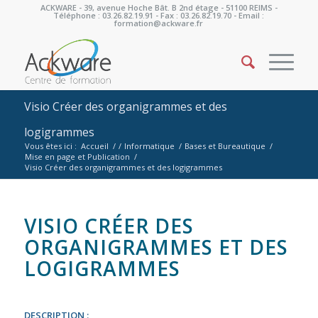
ACKWARE - 39, avenue Hoche Bât. B 2nd étage - 51100 REIMS -
Téléphone : 03.26.82.19.91 - Fax : 03.26.82.19.70 - Email :
formation@ackware.fr
Visio Créer des organigrammes et des
logigrammes
Vous êtes ici :
Accueil
/
/
Informatique
/
Bases et Bureautique
/
Mise en page et Publication
/
Visio Créer des organigrammes et des logigrammes
VISIO CRÉER DES
ORGANIGRAMMES ET DES
LOGIGRAMMES
DESCRIPTION :