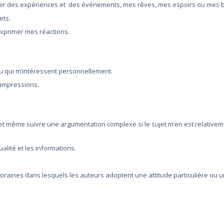
nter des expériences et des événements, mes rêves, mes espoirs ou mes b
ets.
 exprimer mes réactions.
 ou qui m’intéressent personnellement.
 impressions.
t même suivre une argumentation complexe si le sujet m’en est relativem
alité et les informations.
poraines dans lesquels les auteurs adoptent une attitude particulière ou u