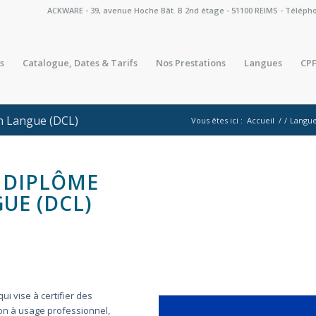
ACKWARE - 39, avenue Hoche Bât. B 2nd étage - 51100 REIMS - Téléphone 
s
Catalogue, Dates & Tarifs
Nos Prestations
Langues
CPF
n Langue (DCL)
Vous êtes ici :
Accueil
/
/
Langu
U DIPLÔME
UE (DCL)
i vise à certifier des
n à usage professionnel,