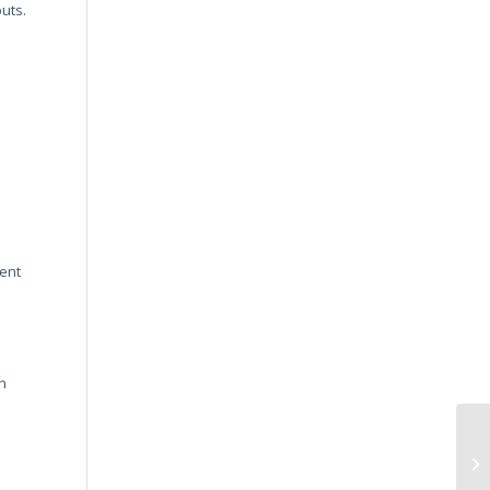
uts.
ent
n