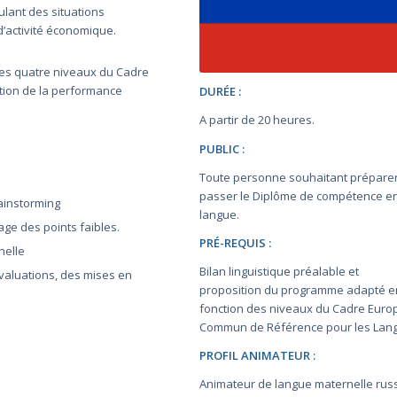
ulant des situations
d’activité économique.
des quatre niveaux du Cadre
ion de la performance
DURÉE :
A partir de 20 heures.
PUBLIC :
Toute personne souhaitant préparer
passer le Diplôme de compétence e
rainstorming
langue.
rage des points faibles.
PRÉ-REQUIS :
nelle
Bilan linguistique préalable et
évaluations, des mises en
proposition du programme adapté e
fonction des niveaux du Cadre Eur
Commun de Référence pour les Lan
PROFIL ANIMATEUR :
Animateur de langue maternelle rus