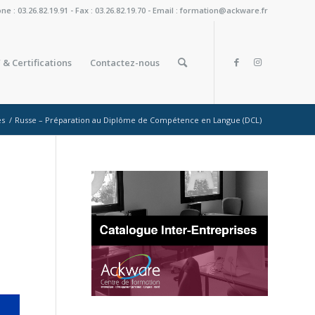
: 03.26.82.19.91 - Fax : 03.26.82.19.70 - Email : formation@ackware.fr
 & Certifications
Contactez-nous
es
/
Russe – Préparation au Diplôme de Compétence en Langue (DCL)