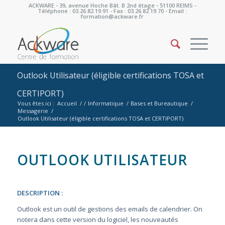
ACKWARE - 39, avenue Hoche Bât. B 2nd étage - 51100 REIMS -
Téléphone : 03.26.82.19.91 - Fax : 03.26.82.19.70 - Email :
formation@ackware.fr
Outlook Utilisateur (éligible certifications TOSA et
CERTIPORT)
Vous êtes ici :
Accueil
/
/
Informatique
/
Bases et Bureautique
/
Messagerie
/
Outlook Utilisateur (éligible certifications TOSA et CERTIPORT)
OUTLOOK UTILISATEUR
DESCRIPTION :
Outlook est un outil de gestions des emails de calendrier. On
notera dans cette version du logiciel, les nouveautés