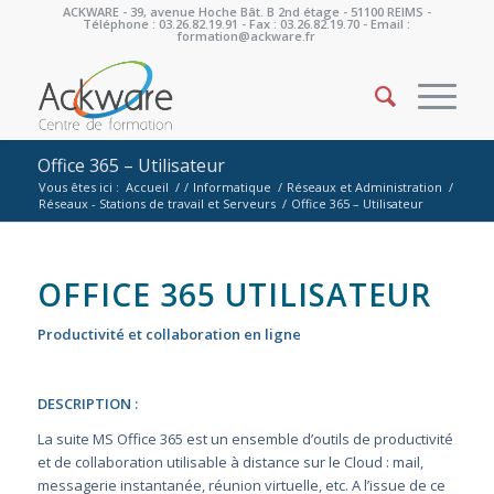
ACKWARE - 39, avenue Hoche Bât. B 2nd étage - 51100 REIMS -
Téléphone : 03.26.82.19.91 - Fax : 03.26.82.19.70 - Email :
formation@ackware.fr
Office 365 – Utilisateur
Vous êtes ici :
Accueil
/
/
Informatique
/
Réseaux et Administration
/
Réseaux - Stations de travail et Serveurs
/
Office 365 – Utilisateur
OFFICE 365 UTILISATEUR
Productivité et collaboration en ligne
DESCRIPTION :
La suite MS Office 365 est un ensemble d’outils de productivité
et de collaboration utilisable à distance sur le Cloud : mail,
messagerie instantanée, réunion virtuelle, etc. A l’issue de ce