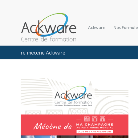
Ackware
Nos Formule
re mecene Ackware