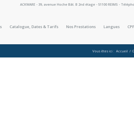
ACKWARE - 39, avenue Hoche Bât. B 2nd étage - 51100 REIMS - Téléphone 
s
Catalogue, Dates & Tarifs
Nos Prestations
Langues
CPF
Vous êtes ici :
Accueil
/
G