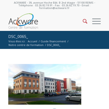
ACKWARE - 39, avenue Hoche Bât. B 2nd étage - 51100 REIMS -
Téléphone : 03.26.82.19.91 - Fax : 03.26.82.19.70 - Email :
formation@ackware.fr
DSC_0065_
Vous êtes ici :
Accueil
/
Guide financement
/
Notre centre de formation
/
DSC_0065_