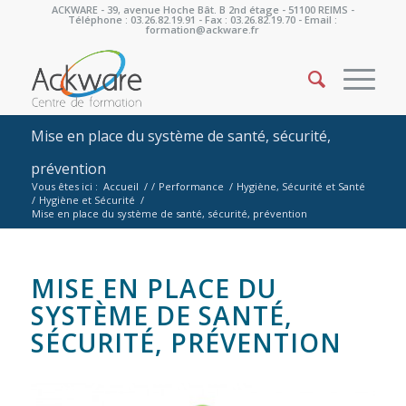
ACKWARE - 39, avenue Hoche Bât. B 2nd étage - 51100 REIMS -
Téléphone : 03.26.82.19.91 - Fax : 03.26.82.19.70 - Email :
formation@ackware.fr
Mise en place du système de santé, sécurité,
prévention
Vous êtes ici :
Accueil
/
/
Performance
/
Hygiène, Sécurité et Santé
/
Hygiène et Sécurité
/
Mise en place du système de santé, sécurité, prévention
MISE EN PLACE DU
SYSTÈME DE SANTÉ,
SÉCURITÉ, PRÉVENTION