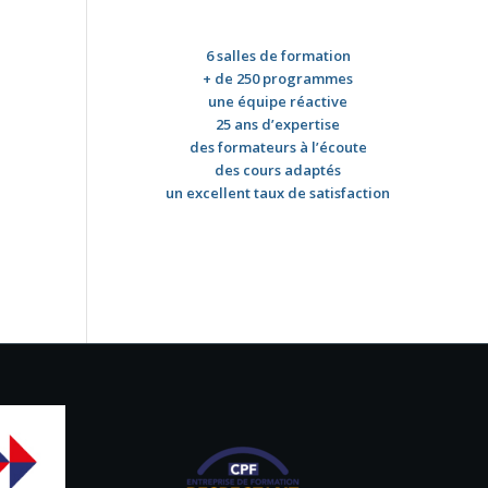
6 salles de formation
+ de 250 programmes
une équipe réactive
25 ans d’expertise
des formateurs à l’écoute
des cours adaptés
un excellent taux de satisfaction