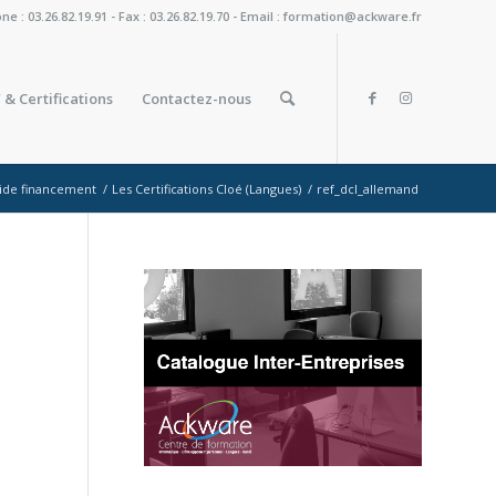
: 03.26.82.19.91 - Fax : 03.26.82.19.70 - Email : formation@ackware.fr
 & Certifications
Contactez-nous
ide financement
/
Les Certifications Cloé (Langues)
/
ref_dcl_allemand