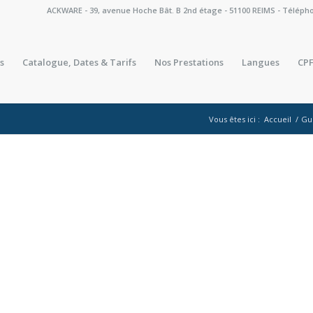
ACKWARE - 39, avenue Hoche Bât. B 2nd étage - 51100 REIMS - Téléphone 
s
Catalogue, Dates & Tarifs
Nos Prestations
Langues
CPF
Vous êtes ici :
Accueil
/
Gu