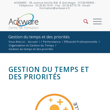
ACKWARE - 39, avenue Hoche Bât. B 2nd étage - 51100 REIMS -
Téléphone : 03.26.82.19.91 - Fax : 03.26.82.19.70 - Email :
formation@ackware.fr
Gestion du temps et des priorités
Vous êtes ici :
Accueil
/
/
Performance
/
Efficacité Professionnelle
/
Organisation et Gestion du Temps
/
Gestion du temps et des priorités
GESTION DU TEMPS ET
DES PRIORITÉS