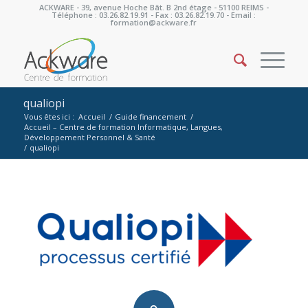
ACKWARE - 39, avenue Hoche Bât. B 2nd étage - 51100 REIMS -
Téléphone : 03.26.82.19.91 - Fax : 03.26.82.19.70 - Email :
formation@ackware.fr
qualiopi
Vous êtes ici :
Accueil
/
Guide financement
/
Accueil – Centre de formation Informatique, Langues,
Développement Personnel & Santé
/
qualiopi