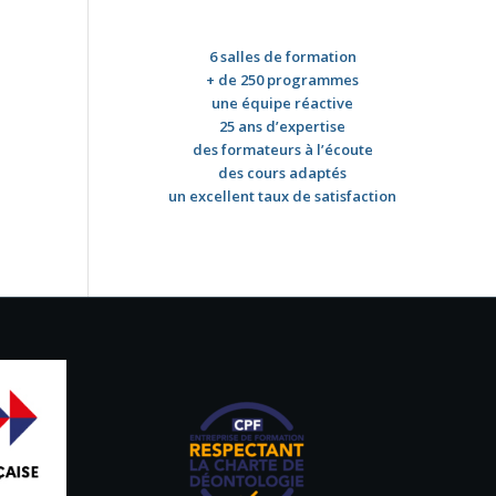
6 salles de formation
+ de 250 programmes
une équipe réactive
25 ans d’expertise
des formateurs à l’écoute
des cours adaptés
un excellent taux de satisfaction