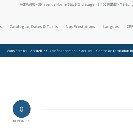
ACKWARE - 39, avenue Hoche Bât. B 2nd étage - 51100 REIMS - Téléphone 
s
Catalogue, Dates & Tarifs
Nos Prestations
Langues
CPF
Vous êtes ici :
Accueil
/
Guide financement
/
Accueil – Centre de formation 
0
RÉPONSES