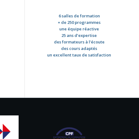
6 salles de formation
+ de 250 programmes
une équipe réactive
25 ans d’expertise
des formateurs à l’écoute
des cours adaptés
un excellent taux de satisfaction