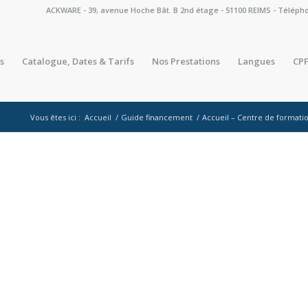
ACKWARE - 39, avenue Hoche Bât. B 2nd étage - 51100 REIMS - Téléphone 
s
Catalogue, Dates & Tarifs
Nos Prestations
Langues
CPF
Vous êtes ici :
Accueil
/
Guide financement
/
Accueil – Centre de format