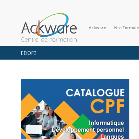
Ackware
Nos Formule
EDOF2