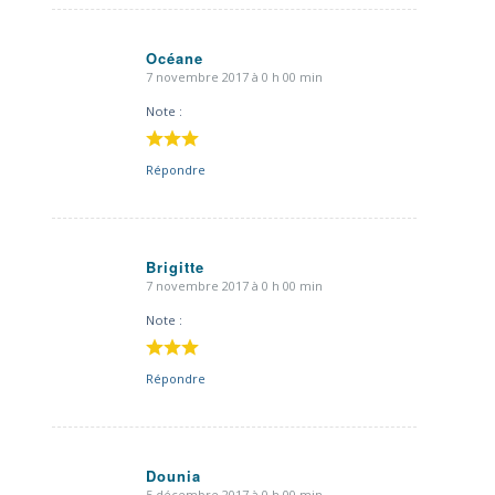
Océane
7 novembre 2017 à 0 h 00 min
dit
:
Note :
Répondre
Brigitte
7 novembre 2017 à 0 h 00 min
dit
:
Note :
Répondre
Dounia
5 décembre 2017 à 0 h 00 min