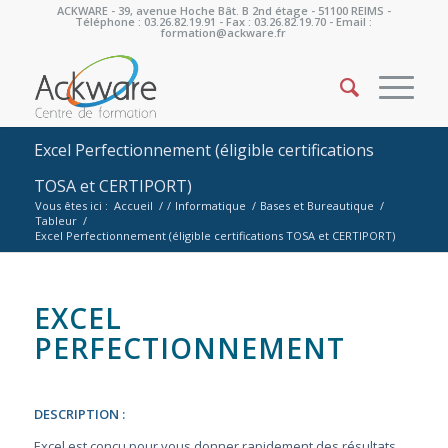
ACKWARE - 39, avenue Hoche Bât. B 2nd étage - 51100 REIMS -
Téléphone : 03.26.82.19.91 - Fax : 03.26.82.19.70 - Email :
formation@ackware.fr
Excel Perfectionnement (éligible certifications
TOSA et CERTIPORT)
Vous êtes ici :
Accueil
/
/
Informatique
/
Bases et Bureautique
/
Tableur
/
Excel Perfectionnement (éligible certifications TOSA et CERTIPORT)
EXCEL
PERFECTIONNEMENT
DESCRIPTION :
Excel est conçu pour vous donner rapidement des résultats