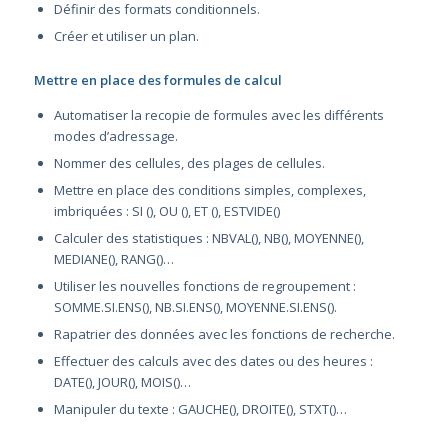
Définir des formats conditionnels.
Créer et utiliser un plan.
Mettre en place des formules de calcul
Automatiser la recopie de formules avec les différents
modes d’adressage.
Nommer des cellules, des plages de cellules.
Mettre en place des conditions simples, complexes,
imbriquées : SI (), OU (), ET (), ESTVIDE()
Calculer des statistiques : NBVAL(), NB(), MOYENNE(),
MEDIANE(), RANG()…
Utiliser les nouvelles fonctions de regroupement :
SOMME.SI.ENS(), NB.SI.ENS(), MOYENNE.SI.ENS().
Rapatrier des données avec les fonctions de recherche.
Effectuer des calculs avec des dates ou des heures :
DATE(), JOUR(), MOIS()…
Manipuler du texte : GAUCHE(), DROITE(), STXT()…