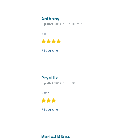
Anthony
1 juillet 2016 à 0 h 00 min
dit
:
Note :
Répondre
Prycille
1 juillet 2016 à 0 h 00 min
dit
:
Note :
Répondre
Marie-Hélène