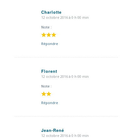
Charlotte
12 octobre 2016 à 0 h 00 min
dit
:
Note :
Répondre
Florent
12 octobre 2016 à 0 h 00 min
dit
:
Note :
Répondre
Jean-René
12 octobre 2016 à 0 h 00 min
dit