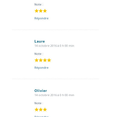
:
Note :
Répondre
Laure
14 octobre 2016 à 0 h 00 min
dit
:
Note :
Répondre
Olivier
14 octobre 2016 à 0 h 00 min
dit
:
Note :
Répondre