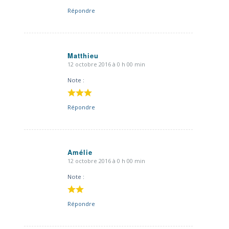
Répondre
Matthieu
12 octobre 2016 à 0 h 00 min
dit
:
Note :
Répondre
Amélie
12 octobre 2016 à 0 h 00 min
dit
:
Note :
Répondre