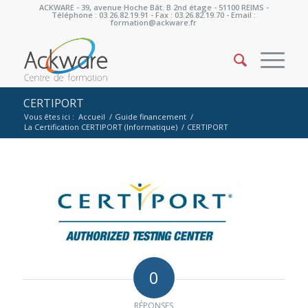
ACKWARE - 39, avenue Hoche Bât. B 2nd étage - 51100 REIMS -
Téléphone : 03.26.82.19.91 - Fax : 03.26.82.19.70 - Email :
formation@ackware.fr
CERTIPORT
Vous êtes ici :
Accueil
/
Guide financement
/
La Certification CERTIPORT (Informatique)
/
CERTIPORT
0
RÉPONSES