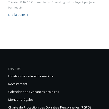
/
/
/
2 février 2016
0 Commentaires
dans
Logiciel de Paye
par
Julien
Hannequin
Lire la suite
DIVERS
Location de salle et de matériel
Recrutement
Calendrier des vacances scolaires
Mentions légales
Charte de Protection des Données Personnelles (RGPD)