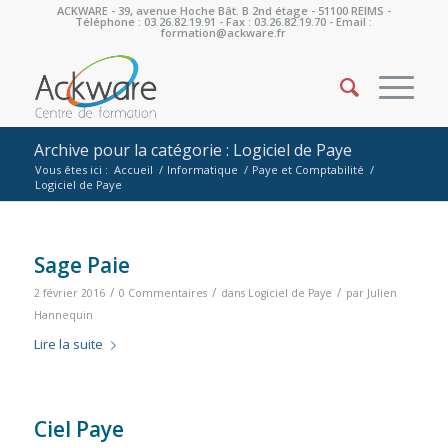
ACKWARE - 39, avenue Hoche Bât. B 2nd étage - 51100 REIMS -
Téléphone : 03.26.82.19.91 - Fax : 03.26.82.19.70 - Email :
formation@ackware.fr
Archive pour la catégorie : Logiciel de Paye
Vous êtes ici :
Accueil
/
Informatique
/
Paye et Comptabilité
/
Logiciel de Paye
Sage Paie
/
/
/
2 février 2016
0 Commentaires
dans
Logiciel de Paye
par
Julien
Hannequin
Lire la suite
Ciel Paye