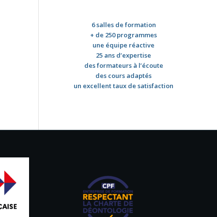
6 salles de formation
+ de 250 programmes
une équipe réactive
25 ans d’expertise
des formateurs à l’écoute
des cours adaptés
un excellent taux de satisfaction