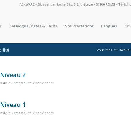
ACKWARE - 39, avenue Hoche Bât. B 2nd étage - 51100 REIMS - Téléphone 
s
Catalogue, Dates & Tarifs
Nos Prestations
Langues
CPF
ilité
Vous êtes ici :
Accuei
 Niveau 2
/
es de la Comptabilité
par
Vincent
 Niveau 1
/
es de la Comptabilité
par
Vincent