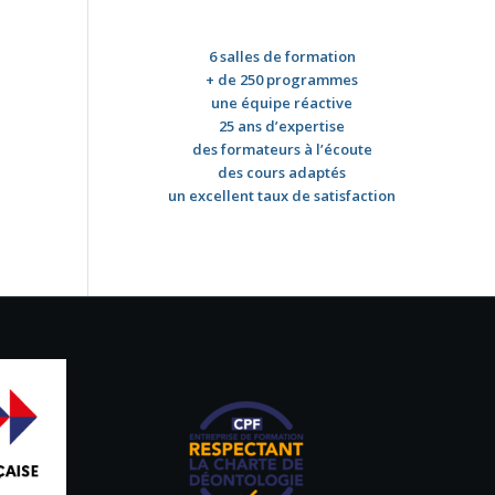
6 salles de formation
+ de 250 programmes
une équipe réactive
25 ans d’expertise
des formateurs à l’écoute
des cours adaptés
un excellent taux de satisfaction