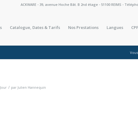
ACKWARE - 39, avenue Hoche Bât. B 2nd étage - 51100 REIMS - Téléphone 
s
Catalogue, Dates & Tarifs
Nos Prestations
Langues
CPF
Vous 
/
 Jour
par
Julien Hannequin