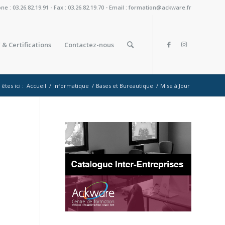
: 03.26.82.19.91 - Fax : 03.26.82.19.70 - Email : formation@ackware.fr
 & Certifications
Contactez-nous
êtes ici :
Accueil
/
Informatique
/
Bases et Bureautique
/
Mise à Jour