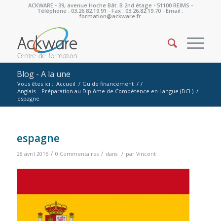
ACKWARE - 39, avenue Hoche Bât. B 2nd étage - 51100 REIMS -
Téléphone : 03.26.82.19.91 - Fax : 03.26.82.19.70 - Email :
formation@ackware.fr
Blog - A la une
Vous êtes ici :
Accueil
/
Guide financement
/
/
Anglais – Préparation au Diplôme de Compétence en Langue (DCL)
/
espagne
espagne
/
/
/
28 avril 2016
0 Commentaires
dans
par
Vincent